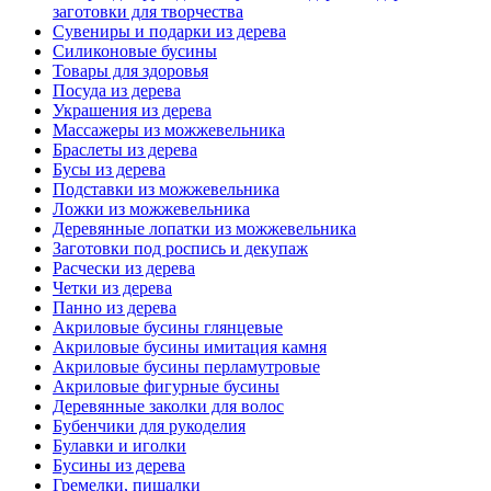
заготовки для творчества
Сувениры и подарки из дерева
Силиконовые бусины
Товары для здоровья
Посуда из дерева
Украшения из дерева
Массажеры из можжевельника
Браслеты из дерева
Бусы из дерева
Подставки из можжевельника
Ложки из можжевельника
Деревянные лопатки из можжевельника
Заготовки под роспись и декупаж
Расчески из дерева
Четки из дерева
Панно из дерева
Акриловые бусины глянцевые
Акриловые бусины имитация камня
Акриловые бусины перламутровые
Акриловые фигурные бусины
Деревянные заколки для волос
Бубенчики для рукоделия
Булавки и иголки
Бусины из дерева
Гремелки, пищалки