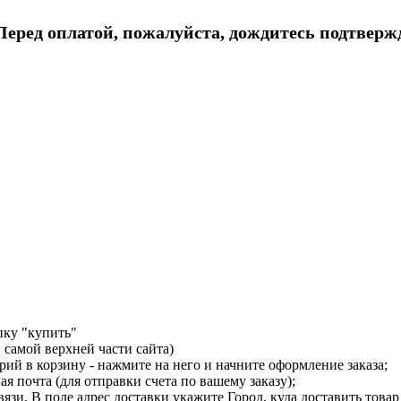
еред оплатой, пожалуйста, дождитесь подтвержд
пку "купить"
 самой верхней части сайта)
ий в корзину - нажмите на него и начните оформление заказа;
я почта (для отправки счета по вашему заказу);
язи. В поле адрес доставки укажите Город, куда доставить това