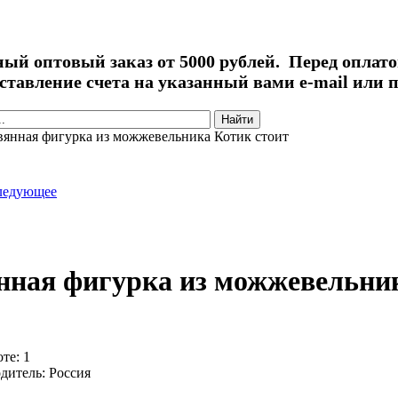
й оптовый заказ от 5000 рублей. Перед оплато
ставление счета на указанный вами e-mail или п
иска
вянная фигурка из можжевельника Котик стоит
ледующее
нная фигурка из можжевельник
оте:
1
дитель:
Россия