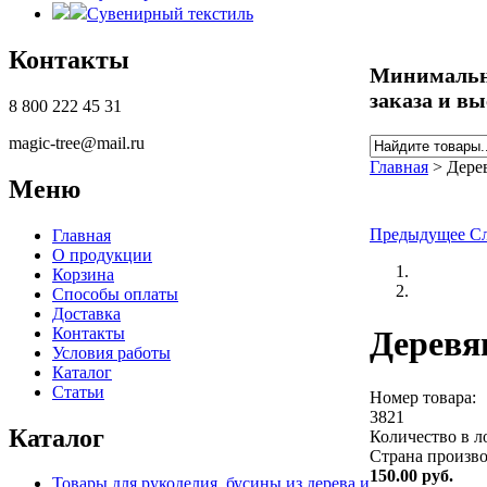
Сувенирный текстиль
Контакты
Минимальны
заказа и вы
8 800 222 45 31
magic-tree@mail.ru
Найти
Форма по
Главная
>
Дере
Меню
Вы здесь
Предыдущее
С
Главная
О продукции
Корзина
Способы оплаты
Доставка
Контакты
Деревя
Условия работы
Каталог
Статьи
Номер товара:
3821
Каталог
Количество в л
Страна произво
150.00
руб.
Товары для рукоделия, бусины из дерева и