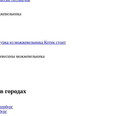
жжевельника
урка из можжевельника Котик стоит
древесины можжевельника
в городах
тербург
бург