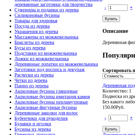
деревянные заготовки для творчества
-
+
Сувениры и подарки из дерева
Силиконовые бусины
Товары для здоровья
Посуда из дерева
Описание
Украшения из дерева
Массажеры из можжевельника
Деревянная фиг
Браслеты из дерева
Бусы из дерева
Подставки из можжевельника
Популярн
Ложки из можжевельника
Деревянные лопатки из можжевельника
Заготовки под роспись и декупаж
Сортировать п
Расчески из дерева
Четки из дерева
Деревянная по
Панно из дерева
Количество: 1
Акриловые бусины глянцевые
Подвеска из д
Акриловые бусины имитация камня
Без какого либ
Акриловые бусины перламутровые
150.00
Руб.
Акриловые фигурные бусины
Деревянные заколки для волос
-
+
Бубенчики для рукоделия
Булавки и иголки
Бусины из дерева
Гремелки, пищалки
Деревянная по