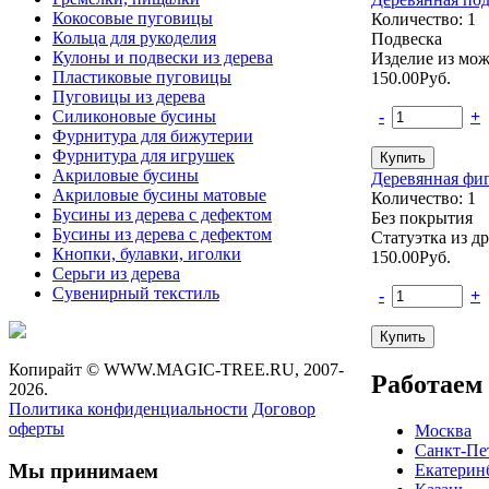
Кокосовые пуговицы
Количество: 1
Кольца для рукоделия
Подвеска
Кулоны и подвески из дерева
Изделие из мо
Пластиковые пуговицы
150.00
Руб.
Пуговицы из дерева
Силиконовые бусины
-
+
Фурнитура для бижутерии
Фурнитура для игрушек
Акриловые бусины
Деревянная фиг
Акриловые бусины матовые
Количество: 1
Бусины из дерева с дефектом
Без покрытия
Бусины из дерева с дефектом
Статуэтка из 
Кнопки, булавки, иголки
150.00
Руб.
Серьги из дерева
Сувенирный текстиль
-
+
Копирайт ©
WWW.MAGIC-TREE.RU,
2007-
Работаем 
2026.
Политика конфиденциальности
Договор
оферты
Москва
Санкт-Пе
Мы принимаем
Екатерин