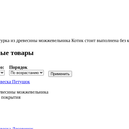
урка из древесины можжевельника Котик стоит выполнена без 
ые товары
о:
Порядок
двеска Петушок
ревесины можжевельника
о покрытия
двеска Лесовичок