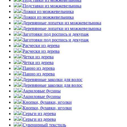
Подставки из можжевельника
Подставки из можжевельника
Ложки из можжевельника
Ложки из можжевельника
Деревянные лопатки из можжевельника
Деревянные лопатки из можжевельника
Заготовки под роспись и декупаж
Заготовки под роспись и декупаж
Расчески из дерева
Расчески из дерева
Четки из дерева
Четки из дерева
Панно из дерева
Панно из дерева
Деревянные заколки для волос
Деревянные заколки для волос
Акриловые бусины
Акриловые бусины
Кнопки, булавки, иголки
Кнопки, булавки, иголки
Серьги из дерева
Серьги из дерева
Сувенирный текстиль